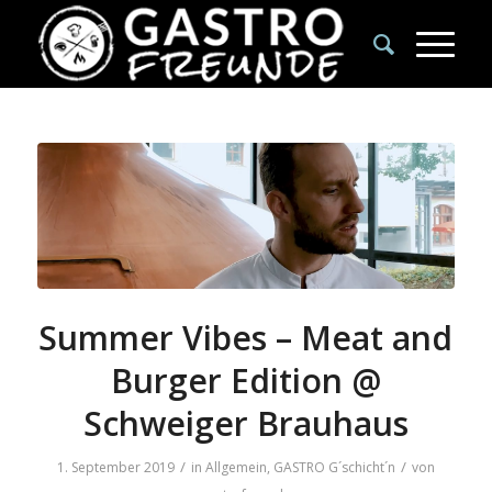
Summer Vibes – Meat and
Burger Edition @
Schweiger Brauhaus
/
/
1. September 2019
in
Allgemein
,
GASTRO G´schicht´n
von